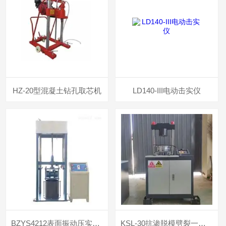
HZ-20型混凝土钻孔取芯机
LD140-III电动击实仪
BZYS4212表面振动压实试验仪
KSL-30抗渗脱模劈裂一体机