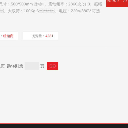
00*500mm 2、震动频率：2860次/分 3、振幅：0.3-
、大载荷：100Kg 6、电压：220V/380V 可选
：
经销商
浏览量：
4281
页 末页 跳转到第
页