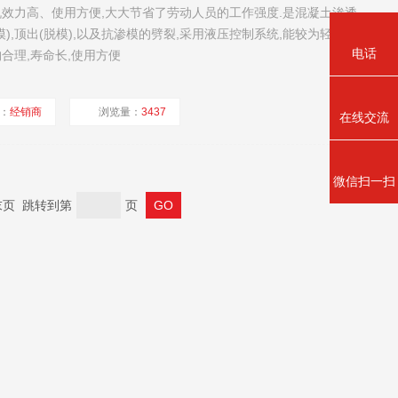
效力高、使用方便,大大节省了劳动人员的工作强度.是混凝土渗透
),顶出(脱模),以及抗渗模的劈裂,采用液压控制系统,能较为轻便的
电话
结构合理,寿命长,使用方便
：
经销商
浏览量：
3437
在线交流
微信扫一扫
页 末页 跳转到第
页