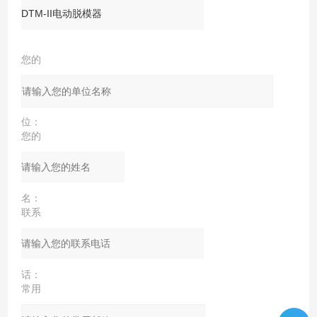
品：
您的
单
位：
您的
姓
名：
联系
电
话：
常用