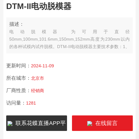
DTM-II电动脱模器
描述：
电动脱模器 为可用于直径
50mm,100mm,101.6mm,150mm,152mm高度为230mm以内
的各种试模内试件脱模。
DTM-II电动脱模器主要技术参数：
1、
脱模器丝杠上升速度：70mm/min
2、 脱模器丝杠下降
速度：70mm/min
3、 脱模器丝杠移动距离：
更新时间：
2024-11-09
240mm
4、 脱模器丝杠上升极限距离：(L)270mm
所在城市：
北京市
厂商性质：
经销商
访问量：
1281
联系花蝶直播APP平
在线留言
台