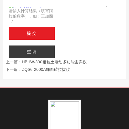
请输入计算结果（填写阿
拉伯数字），如：三加四
=7
上一篇：
HBHW-300粗粒土电动多功能击实仪
下一篇：
ZQS6-2000A饰面砖拉拔仪