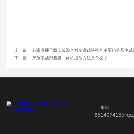
上一篇：
花蝶直播下载安装混合料车辙试验机的主要结构及测试
下一篇：
无侧限成型脱模一体机成型方法是什么？
邮箱
851407415@qq