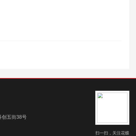
创五街38号
扫一扫，关注花蝶